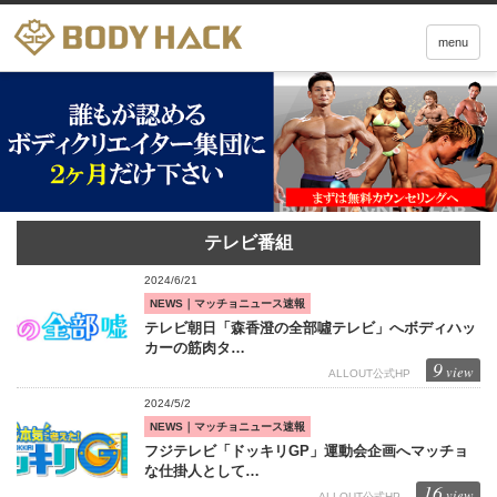
menu
テレビ番組
2024/6/21
NEWS｜マッチョニュース速報
テレビ朝日「森香澄の全部噓テレビ」へボディハッ
カーの筋肉タ…
9
view
ALLOUT公式HP
2024/5/2
NEWS｜マッチョニュース速報
フジテレビ「ドッキリGP」運動会企画へマッチョ
な仕掛人として…
16
view
ALLOUT公式HP