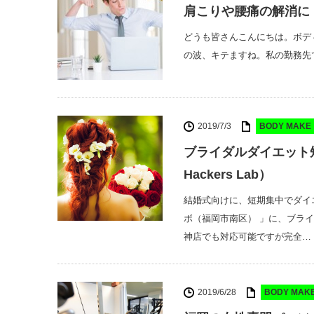
肩こりや腰痛の解消に
どうも皆さんこんにちは。ボディハッ
の波、キテますね。私の勤務先
2019/7/3
BODY MAK
ブライダルダイエット
Hackers Lab）
結婚式向けに、短期集中でダイ
ボ（福岡市南区） 」に、ブラ
神店でも対応可能ですが完全…
2019/6/28
BODY MA