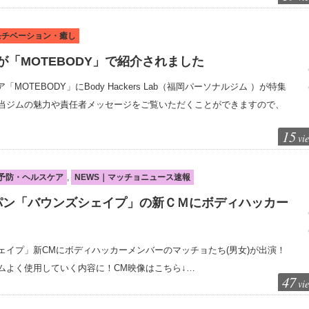
｜モチベーション・癒し
「MOTEBODY」で紹介されました
MOTEBODY」にBody Hackers Lab（福岡パーソナルジム ）が特集
当ジムの魅力や責任者メッセージをご覧いただくことができますので、
15
vi
L｜予防・ヘルスケア
,
NEWS｜マッチョニュース速報
パン「バウンズシェイプ」の新ＣＭにボディハッカー
ェイプ」新CMにボディハッカーメンバーのマッチョたち(男女)が出演！
ムよく使用していく内容に！CM映像はこちら↓…
47
vi