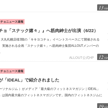
13
vi
ッチョニュース速報
チョ「スナック嬉々」』へ筋肉紳士が出演（6/22）
期間に、大丸札幌店様3階の「キキヨコチョ」イベントスペースにて開催される
、実施される企画「スナック嬉々」へ筋肉紳士集団ALLOUTメンバーの
…
12
vi
ALLOUT公式HP
ッチョニュース速報
「IDEAL」で紹介されました
ソナルジム ）がメディア「最大級のフィットネスマガジン｜IDEAL」
AL」は国内最大級のフィットネスマガジンです。国内のフィットネスジムに
19
vi