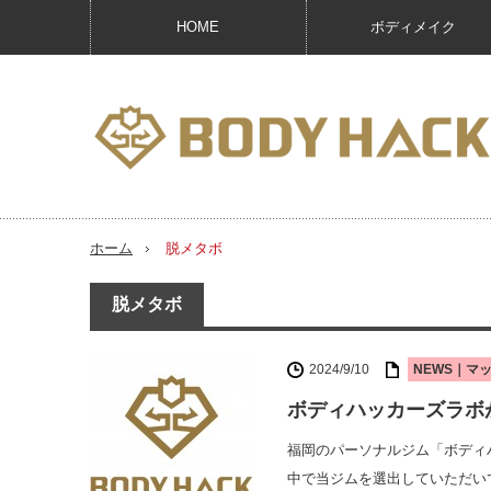
HOME
ボディメイク
ホーム
脱メタボ
脱メタボ
2024/9/10
NEWS｜マ
ボディハッカーズラボが
福岡のパーソナルジム「ボディハ
中で当ジムを選出していただいて