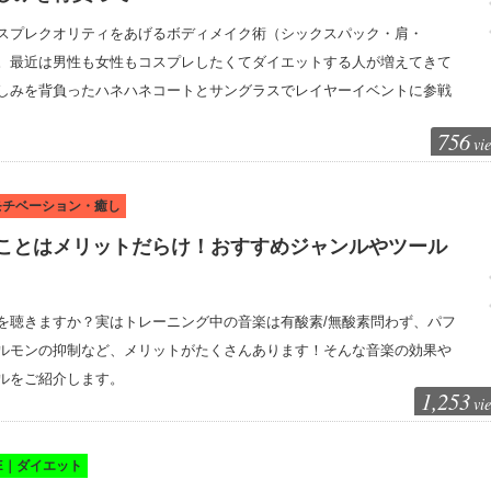
スプレクオリティをあげるボディメイク術（シックスパック・肩・
。最近は男性も女性もコスプレしたくてダイエットする人が増えてきて
しみを背負ったハネハネコートとサングラスでレイヤーイベントに参戦
756
vi
｜モチベーション・癒し
ことはメリットだらけ！おすすめジャンルやツール
を聴きますか？実はトレーニング中の音楽は有酸素/無酸素問わず、パフ
ルモンの抑制など、メリットがたくさんあります！そんな音楽の効果や
ルをご紹介します。
1,253
vi
KE｜ダイエット