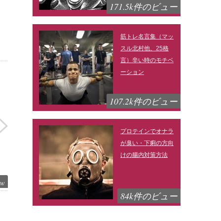
171.5k件のビュー
筋トレ名言集（マッ
スル北村他、25格
言）辛い時のモチベ
ーション
107.2k件のビュー
プロテインでオナラ
が臭い・下痢の方向
けの腸内対策方法
ew
84k件のビュー