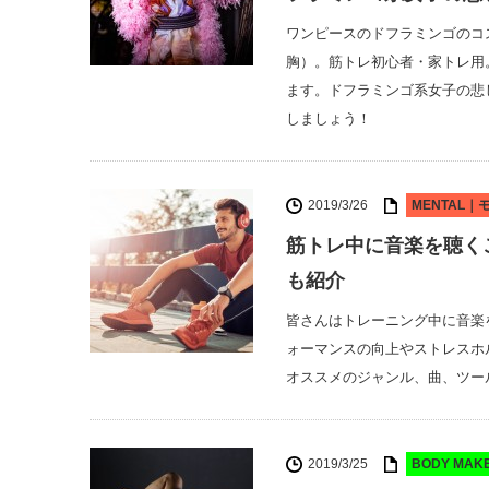
ワンピースのドフラミンゴのコ
胸）。筋トレ初心者・家トレ用
ます。ドフラミンゴ系女子の悲
しましょう！
2019/3/26
MENTAL
筋トレ中に音楽を聴く
も紹介
皆さんはトレーニング中に音楽
ォーマンスの向上やストレスホ
オススメのジャンル、曲、ツー
2019/3/25
BODY MA