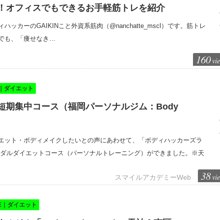
！オフィスでもできるお手軽筋トレを紹介
カーのGAIKINこと外資系筋肉（@nanchatte_mscl）です。筋トレ
でも、「痩せなき…
160
vi
E｜ダイエット
短期集中コース（福岡パーソナルジム：Body
エット・ボディメイクしたいとの声にあわせて、「ボディハッカーズラ
イダルダイエットコース（パーソナルトレーニング）ができました。※天
38
vi
スマイルアカデミーWeb
KE｜ダイエット