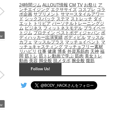
24時間ジム
ALLOUT情報
CM
TV
お祭り
ア
ンチエイジング
エクササイズ
コスプレ
コラ
ボ企画
サプリメント
サマースタイルアワー
ド
シックスパック
ステマ
ストレッチ
ダイ
エット
トリビア
パーソナルトレーニングジ
ム
ビジネス
フィットネスモデル
プライベー
トジム
プロテイン
ベストボディジャパン
ボ
ew
ディハッカー出演実績
ボディビル
マッスル
カフェ
マッスルプラス
マッチョイベント
マ
ッチョキャスティング
マッチョフリー素材
リハビリ
仕事
健康
博多
外資系筋肉
天神
福
岡
筋トレ
筋トレ動画で学ぶ
筋肉
美女トレ
動画
美容
脚全般
脱メタボ
腕全般
腹筋
Follow Us!
ew