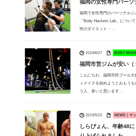
福岡の女性専門パーソナル
福岡で女性専門のパーソナルジ
「Body Hackers La
性のダイエット・…
2019/6/27
BODY MA
福岡市営ジムが安い（
こんにちわ、福岡市民プール大好
ィメイクを始めようとおもうも
う人、多いと思います…
2019/5/22
NEWS｜マ
しらぴょん、年齢48