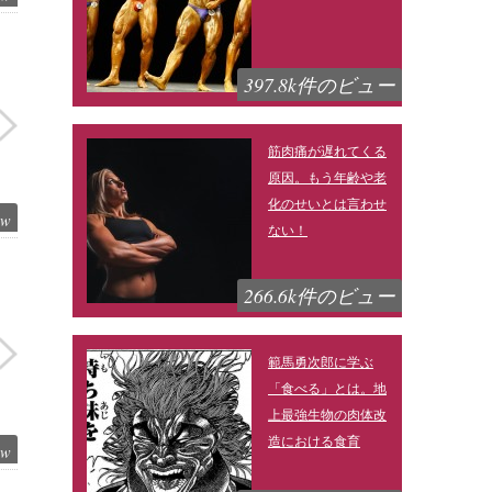
397.8k件のビュー
筋肉痛が遅れてくる
原因。もう年齢や老
化のせいとは言わせ
ew
ない！
266.6k件のビュー
範馬勇次郎に学ぶ
「食べる」とは。地
上最強生物の肉体改
造における食育
ew