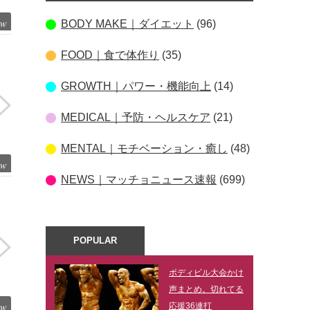
ew
BODY MAKE｜ダイエット
(96)
FOOD｜食で体作り
(35)
GROWTH｜パワー・機能向上
(14)
MEDICAL｜予防・ヘルスケア
(21)
MENTAL｜モチベーション・癒し
(48)
ew
NEWS｜マッチョニュース速報
(699)
POPULAR
ボディビル大会かけ
声まとめ。切れてる
ew
応援36連打