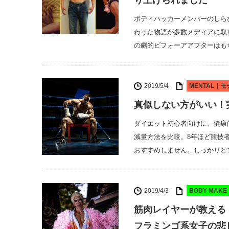
り上げられました
ボディハッカーメンバーのしらぴ
わった物語が多数メディアに取
の劇的ビフォーアアフターはも
2019/5/4
MENTAL｜
真似しない方がいい！
ダイエット初心者向けに、健康
減量方法を比較。8年ほど競技
おすすめしません。しっかりと
2019/4/3
BODY MAK
筋肉レイヤーが教える
フラミンゴ系女子の悲