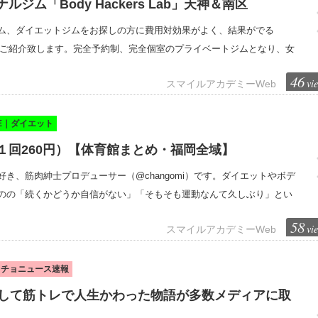
ジム「Body Hackers Lab」天神＆南区
ム、ダイエットジムをお探しの方に費用対効果がよく、結果がでる
b」についてご紹介致します。完全予約制、完全個室のプライベートジムとなり、女
46
vi
スマイルアカデミーWeb
KE｜ダイエット
１回260円）【体育館まとめ・福岡全域】
き、筋肉紳士プロデューサー（@changomi）です。ダイエットやボデ
のの「続くかどうか自信がない」「そもそも運動なんて久しぶり」とい
58
vi
スマイルアカデミーWeb
ッチョニュース速報
にして筋トレで人生かわった物語が多数メディアに取