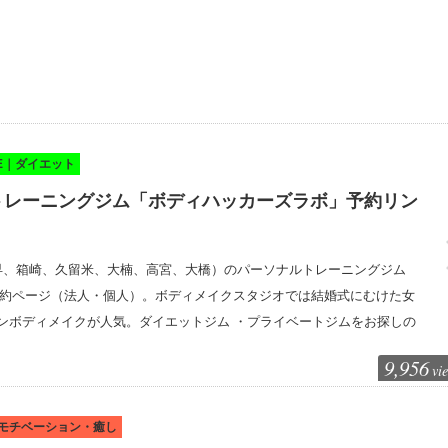
KE｜ダイエット
トレーニングジム「ボディハッカーズラボ」予約リン
早、箱崎、久留米、大楠、高宮、大橋）のパーソナルトレーニングジム
b」体験・予約ページ（法人・個人）。ボディメイクスタジオでは結婚式にむけた女
ンボディメイクが人気。ダイエットジム ・プライベートジムをお探しの
9,956
vi
｜モチベーション・癒し