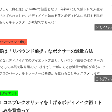
ょん（白石進）がTwitterで話題となり、年齢48にして筋トレで人生か
り上げられました。ボディメイク始める前とボディビルに挑戦する現在
ちろんキャラクターが素敵ですもんね！
2,031
vi
モチベーション・癒し
実は「リバウンド前提」なボクサーの減量方法
的なボディメイクでのダイエット方法と、リバウンド前提のボクサーの
者として本気で取り組んでいますが、一般の方とは減量の目的が違うので
プロのパーソナルトレーナーに基礎から教わることをオススメします
2,027
vi
E｜ダイエット
！コスプレクオリティを上げるボディメイク術！ド
しみを背負って