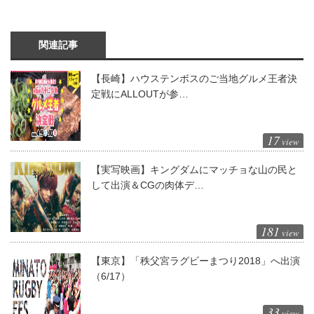
関連記事
【長崎】ハウステンボスのご当地グルメ王者決
定戦にALLOUTが参…
17
view
【実写映画】キングダムにマッチョな山の民と
して出演＆CGの肉体デ…
181
view
【東京】「秩父宮ラグビーまつり2018」へ出演
（6/17）
33
view