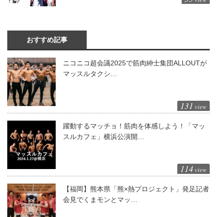
おすすめ記事
ニコニコ超会議2025で筋肉紳士集団ALLOUTが
マッスルタクシ…
131
view
躍動するマッチョ！筋肉を体感しよう！「マッ
スルカフェ」横浜公演開…
114
view
【福岡】熊本県「熊×熱プロジェクト」発足記者
会見でくまモンとマッ…