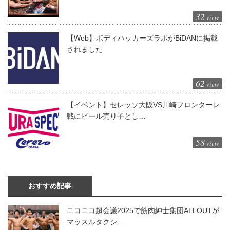
32
view
【Web】ボディハッカーズラボがBiDANに掲載
されました
62
view
【イベント】セレッソ大阪VS川崎フロンターレ
戦にビール売り子とし…
58
view
おすすめ記事
ニコニコ超会議2025で筋肉紳士集団ALLOUTが
マッスルタクシ…