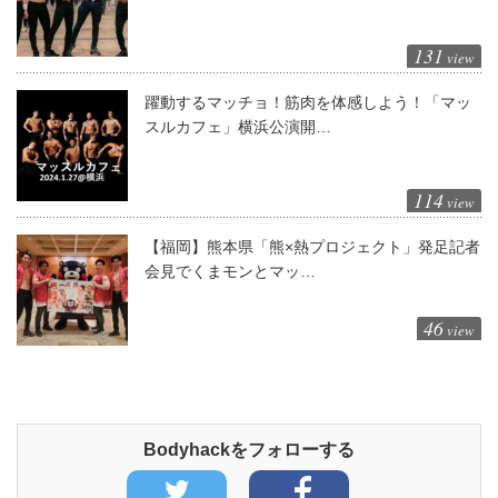
131
view
躍動するマッチョ！筋肉を体感しよう！「マッ
スルカフェ」横浜公演開…
114
view
【福岡】熊本県「熊×熱プロジェクト」発足記者
会見でくまモンとマッ…
46
view
Bodyhackをフォローする