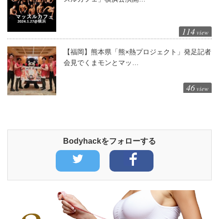
114
view
【福岡】熊本県「熊×熱プロジェクト」発足記者
会見でくまモンとマッ…
46
view
Bodyhackをフォローする