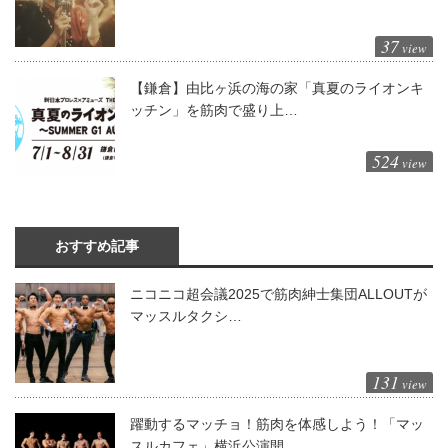
37
view
【鎌倉】由比ヶ浜の海の家「真夏のライオンキ
ッチン」を筋肉で盛り上…
524
view
おすすめ記事
ニコニコ超会議2025で筋肉紳士集団ALLOUTが
マッスルタクシ…
131
view
躍動するマッチョ！筋肉を体感しよう！「マッ
スルカフェ」横浜公演開…