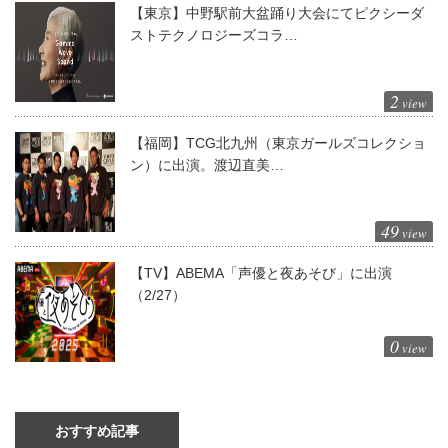
【東京】中野駅前大盆踊り大会にてピクシーダ
ストテクノロジーズコラ…
2
view
【福岡】TCG北九州（東京ガールズコレクショ
ン）に出演。渡辺直美…
49
view
【TV】ABEMA「声優と夜あそび」に出演
（2/27）
0
view
おすすめ記事