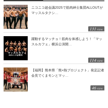
ニコニコ超会議2025で筋肉紳士集団ALLOUTが
マッスルタクシ…
131
view
躍動するマッチョ！筋肉を体感しよう！「マッ
スルカフェ」横浜公演開…
114
view
【福岡】熊本県「熊×熱プロジェクト」発足記者
会見でくまモンとマッ…
46
view