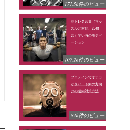
171.5k件のビュー
筋トレ名言集（マッ
スル北村他、25格
言）辛い時のモチベ
ーション
107.2k件のビュー
プロテインでオナラ
が臭い・下痢の方向
けの腸内対策方法
84k件のビュー