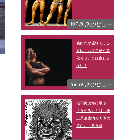
397.8k件のビュー
筋肉痛が遅れてくる
原因。もう年齢や老
化のせいとは言わせ
ない！
266.6k件のビュー
範馬勇次郎に学ぶ
「食べる」とは。地
上最強生物の肉体改
造における食育