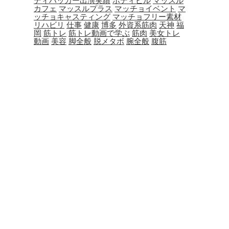
ディハッカー出演実績
ボディビル
マッスル
カフェ
マッスルプラス
マッチョイベント
マ
ッチョキャスティング
マッチョフリー素材
リハビリ
仕事
健康
博多
外資系筋肉
天神
福
岡
筋トレ
筋トレ動画で学ぶ
筋肉
美女トレ
動画
美容
脚全般
脱メタボ
腕全般
腹筋