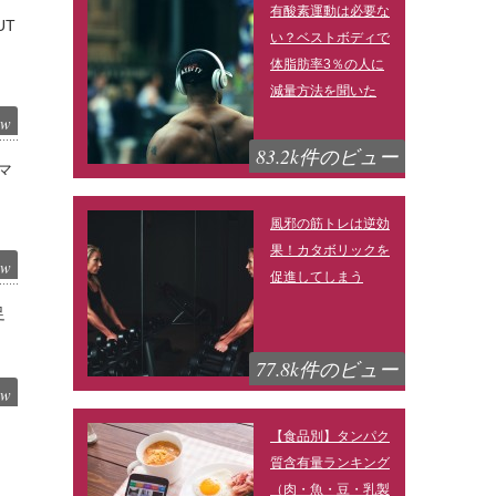
有酸素運動は必要な
UT
い？ベストボディで
体脂肪率3％の人に
減量方法を聞いた
ew
83.2k件のビュー
マ
風邪の筋トレは逆効
果！カタボリックを
ew
促進してしまう
足
77.8k件のビュー
ew
【食品別】タンパク
質含有量ランキング
（肉・魚・豆・乳製