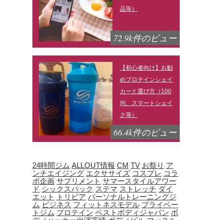
品等）
72.9k件のビュー
【初心者向け】お勧
めプロテインシェイ
カーと選び方（100
均、スマートシェイ
ク等）
66.4k件のビュー
24時間ジム
ALLOUT情報
CM
TV
お祭り
ア
ンチエイジング
エクササイズ
コスプレ
コラ
ボ企画
サプリメント
サマースタイルアワー
ド
シックスパック
ステマ
ストレッチ
ダイ
エット
トリビア
パーソナルトレーニングジ
ム
ビジネス
フィットネスモデル
プライベー
トジム
プロテイン
ベストボディジャパン
ボ