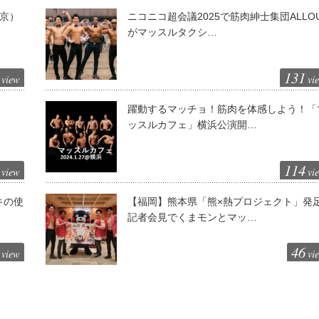
東京）
ニコニコ超会議2025で筋肉紳士集団ALLO
がマッスルタクシ…
131
view
vi
躍動するマッチョ！筋肉を体感しよう！「
ッスルカフェ」横浜公演開…
114
view
vi
キの使
【福岡】熊本県「熊×熱プロジェクト」発
記者会見でくまモンとマッ…
46
view
vi