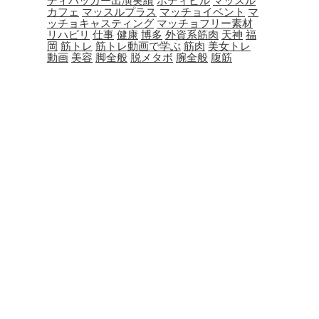
ディハッカー出演実績
ボディビル
マッスル
カフェ
マッスルプラス
マッチョイベント
マ
ッチョキャスティング
マッチョフリー素材
リハビリ
仕事
健康
博多
外資系筋肉
天神
福
岡
筋トレ
筋トレ動画で学ぶ
筋肉
美女トレ
動画
美容
脚全般
脱メタボ
腕全般
腹筋