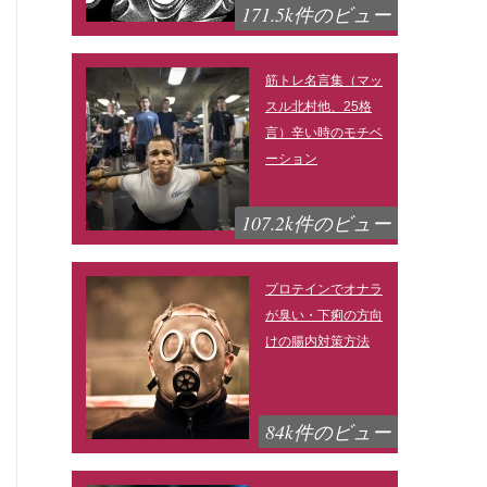
171.5k件のビュー
筋トレ名言集（マッ
スル北村他、25格
言）辛い時のモチベ
ーション
107.2k件のビュー
プロテインでオナラ
が臭い・下痢の方向
けの腸内対策方法
84k件のビュー