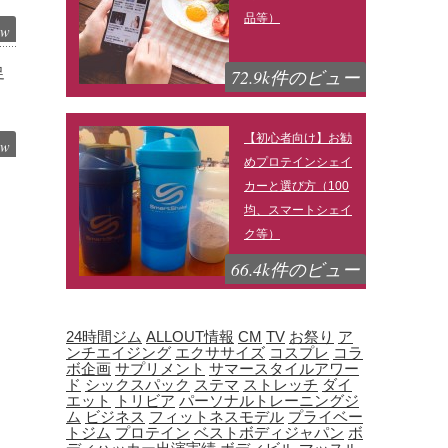
品等）
ew
72.9k件のビュー
足
【初心者向け】お勧
ew
めプロテインシェイ
カーと選び方（100
均、スマートシェイ
ク等）
66.4k件のビュー
24時間ジム
ALLOUT情報
CM
TV
お祭り
ア
ンチエイジング
エクササイズ
コスプレ
コラ
ボ企画
サプリメント
サマースタイルアワー
ド
シックスパック
ステマ
ストレッチ
ダイ
エット
トリビア
パーソナルトレーニングジ
ム
ビジネス
フィットネスモデル
プライベー
トジム
プロテイン
ベストボディジャパン
ボ