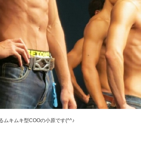
ムキムキ型COOの小原です(^^♪