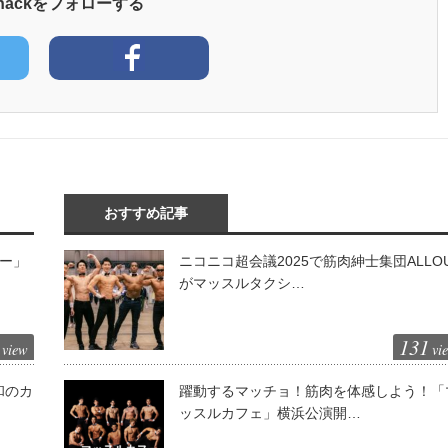
yhackをフォローする
おすすめ記事
ピー」
ニコニコ超会議2025で筋肉紳士集団ALLO
がマッスルタクシ…
131
view
vi
和のカ
躍動するマッチョ！筋肉を体感しよう！「
ッスルカフェ」横浜公演開…