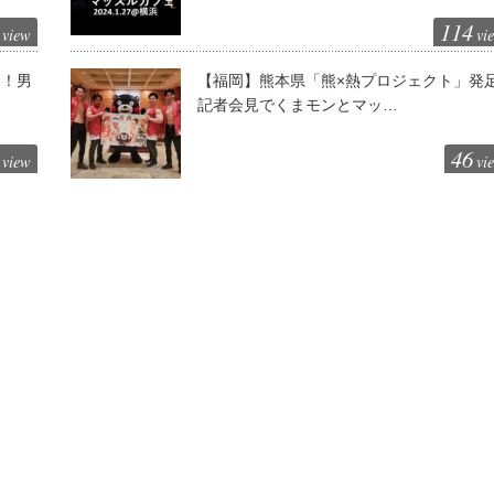
114
view
vi
ト！男
【福岡】熊本県「熊×熱プロジェクト」発
記者会見でくまモンとマッ…
46
view
vi