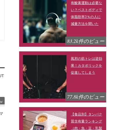
有酸素運動は必要な
い？ベストボディで
体脂肪率3％の人に
減量方法を聞いた
83.2k件のビュー
風邪の筋トレは逆効
果！カタボリックを
促進してしまう
UT
77.8k件のビュー
ew
マ
【食品別】タンパク
質含有量ランキング
（肉・魚・豆・乳製