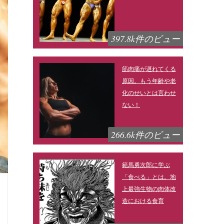
397.8k件のビュー
筋肉痛が遅れてくる
原因。もう年齢や老
化のせいとは言わせ
ない！
266.6k件のビュー
範馬勇次郎に学ぶ
「食べる」とは。地
上最強生物の肉体改
造における食育