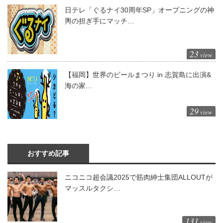
日テレ「ぐるナイ30周年SP」オープニングの神
輿の担ぎ手にマッチ…
23
view
【福岡】世界のビールまつり in 志賀島に出演&
海の家…
29
view
おすすめ記事
ニコニコ超会議2025で筋肉紳士集団ALLOUTが
マッスルタクシ…
131
view