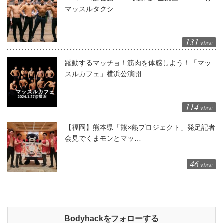
マッスルタクシ…
131
view
躍動するマッチョ！筋肉を体感しよう！「マッ
スルカフェ」横浜公演開…
114
view
【福岡】熊本県「熊×熱プロジェクト」発足記者
会見でくまモンとマッ…
46
view
Bodyhackをフォローする