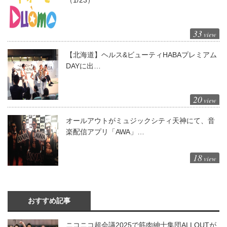
（1/23）
33
view
【北海道】ヘルス&ビューティHABAプレミアム
DAYに出…
20
view
オールアウトがミュジックシティ天神にて、音
楽配信アプリ「AWA」…
18
view
おすすめ記事
ニコニコ超会議2025で筋肉紳士集団ALLOUTが