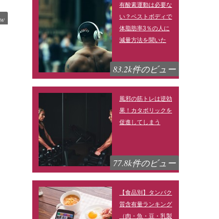
有酸素運動は必要な
い？ベストボディで
ew
体脂肪率3％の人に
減量方法を聞いた
83.2k件のビュー
風邪の筋トレは逆効
果！カタボリックを
促進してしまう
77.8k件のビュー
【食品別】タンパク
質含有量ランキング
（肉・魚・豆・乳製