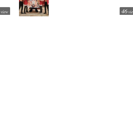
46
view
vi