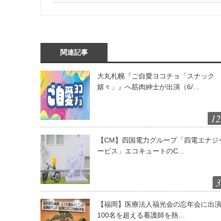
関連記事
大丸札幌『ご自愛ヨコチョ「スナック
嬉々」』へ筋肉紳士が出演（6/…
12
【CM】四国電力グループ「四電エナジ
ービス」エコキュートのC…
3
【福岡】医療法人福光会の忘年会に出
100名を超える看護師を熱…