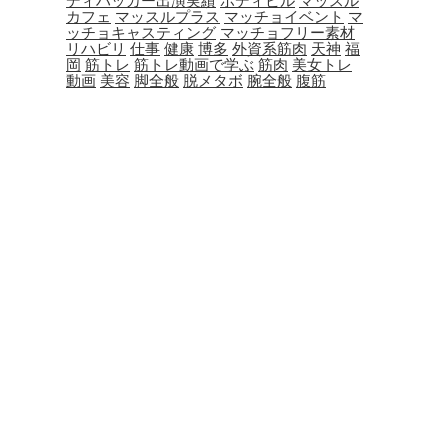
ディハッカー出演実績
ボディビル
マッスル
カフェ
マッスルプラス
マッチョイベント
マ
ッチョキャスティング
マッチョフリー素材
リハビリ
仕事
健康
博多
外資系筋肉
天神
福
岡
筋トレ
筋トレ動画で学ぶ
筋肉
美女トレ
動画
美容
脚全般
脱メタボ
腕全般
腹筋