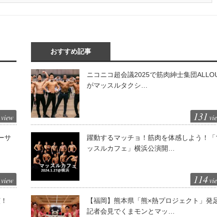
おすすめ記事
ニコニコ超会議2025で筋肉紳士集団ALLO
がマッスルタクシ…
131
view
vi
ーサ
躍動するマッチョ！筋肉を体感しよう！「
ッスルカフェ」横浜公演開…
114
view
vi
演！
【福岡】熊本県「熊×熱プロジェクト」発
記者会見でくまモンとマッ…