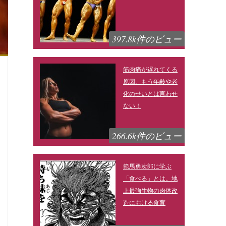
397.8k件のビュー
筋肉痛が遅れてくる
原因。もう年齢や老
化のせいとは言わせ
ない！
266.6k件のビュー
範馬勇次郎に学ぶ
「食べる」とは。地
上最強生物の肉体改
造における食育