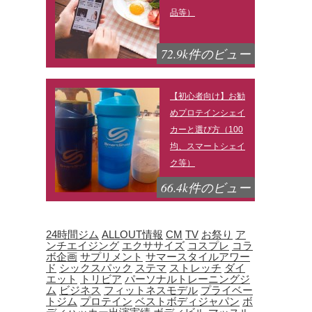
品等）
72.9k件のビュー
【初心者向け】お勧
めプロテインシェイ
カーと選び方（100
均、スマートシェイ
ク等）
66.4k件のビュー
24時間ジム
ALLOUT情報
CM
TV
お祭り
ア
ンチエイジング
エクササイズ
コスプレ
コラ
ボ企画
サプリメント
サマースタイルアワー
ド
シックスパック
ステマ
ストレッチ
ダイ
エット
トリビア
パーソナルトレーニングジ
ム
ビジネス
フィットネスモデル
プライベー
トジム
プロテイン
ベストボディジャパン
ボ