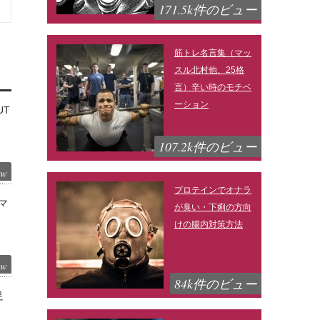
171.5k件のビュー
筋トレ名言集（マッ
スル北村他、25格
言）辛い時のモチベ
ーション
UT
107.2k件のビュー
ew
プロテインでオナラ
マ
が臭い・下痢の方向
けの腸内対策方法
ew
84k件のビュー
足