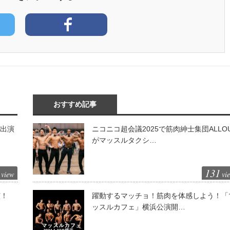
おすすめ記事
が出演
ニコニコ超会議2025で筋肉紳士集団ALLO
がマッスルタクシ…
131
view
vi
演！
躍動するマッチョ！筋肉を体感しよう！「
ッスルカフェ」横浜公演開…