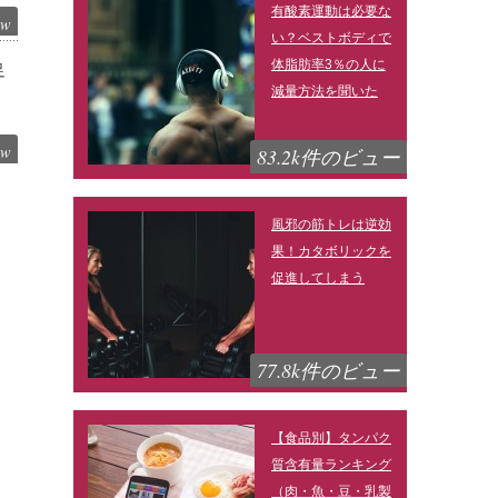
有酸素運動は必要な
ew
い？ベストボディで
体脂肪率3％の人に
足
減量方法を聞いた
ew
83.2k件のビュー
風邪の筋トレは逆効
果！カタボリックを
促進してしまう
77.8k件のビュー
【食品別】タンパク
質含有量ランキング
（肉・魚・豆・乳製