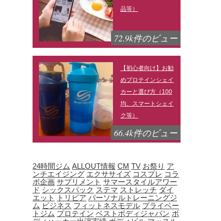
品等）
72.9k件のビュー
【初心者向け】お勧
めプロテインシェイ
カーと選び方（100
均、スマートシェイ
ク等）
66.4k件のビュー
24時間ジム
ALLOUT情報
CM
TV
お祭り
ア
ンチエイジング
エクササイズ
コスプレ
コラ
ボ企画
サプリメント
サマースタイルアワー
ド
シックスパック
ステマ
ストレッチ
ダイ
エット
トリビア
パーソナルトレーニングジ
ム
ビジネス
フィットネスモデル
プライベー
トジム
プロテイン
ベストボディジャパン
ボ