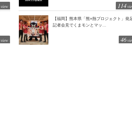
114
view
vi
に
【福岡】熊本県「熊×熱プロジェクト」発
記者会見でくまモンとマッ…
46
view
vi