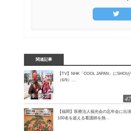
関連記事
【TV】NHK「COOL JAPAN」にSHOI
（6/9）…
47
【福岡】医療法人福光会の忘年会に出
100名を超える看護師を熱…