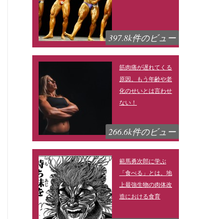
397.8k件のビュー
筋肉痛が遅れてくる
原因。もう年齢や老
化のせいとは言わせ
ない！
266.6k件のビュー
範馬勇次郎に学ぶ
「食べる」とは。地
上最強生物の肉体改
造における食育