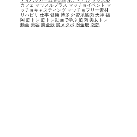
ディハッカー出演実績
ボディビル
マッスル
カフェ
マッスルプラス
マッチョイベント
マ
ッチョキャスティング
マッチョフリー素材
リハビリ
仕事
健康
博多
外資系筋肉
天神
福
岡
筋トレ
筋トレ動画で学ぶ
筋肉
美女トレ
動画
美容
脚全般
脱メタボ
腕全般
腹筋