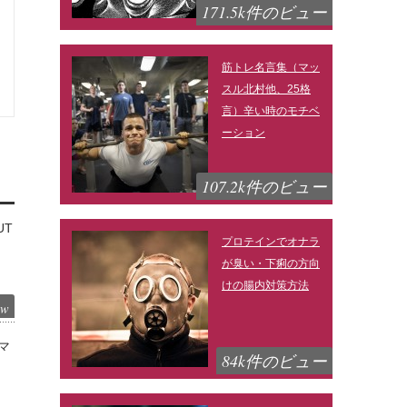
171.5k件のビュー
筋トレ名言集（マッ
スル北村他、25格
言）辛い時のモチベ
ーション
107.2k件のビュー
UT
プロテインでオナラ
が臭い・下痢の方向
けの腸内対策方法
ew
マ
84k件のビュー