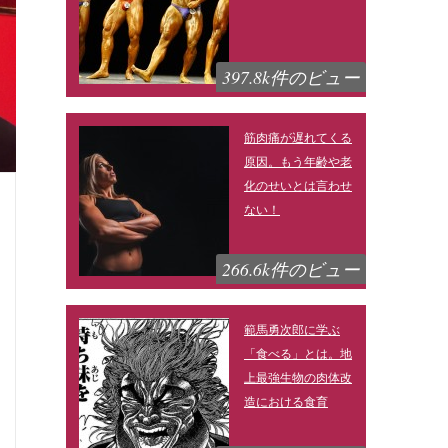
397.8k件のビュー
筋肉痛が遅れてくる
原因。もう年齢や老
化のせいとは言わせ
ない！
266.6k件のビュー
範馬勇次郎に学ぶ
「食べる」とは。地
上最強生物の肉体改
造における食育