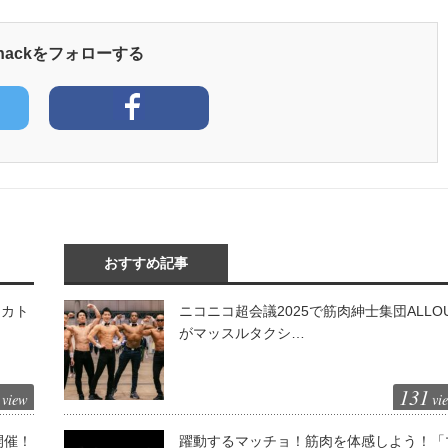
yhackをフォローする
おすすめ記事
「カト
ニコニコ超会議2025で筋肉紳士集団ALLO
がマッスルタクシ…
131
view
vi
開催！
躍動するマッチョ！筋肉を体感しよう！「