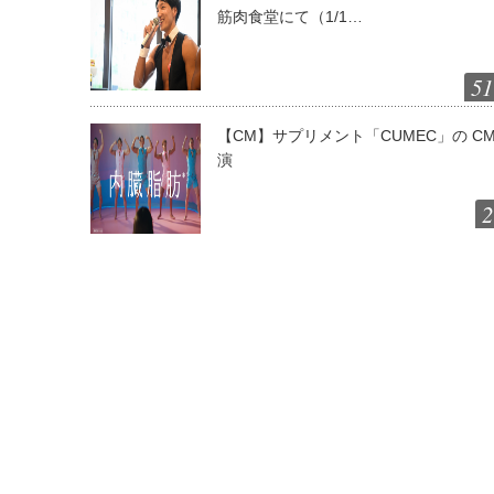
筋肉食堂にて（1/1…
51
【CM】サプリメント「CUMEC」の C
演
2