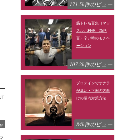
171.5k件のビュー
筋トレ名言集（マッ
スル北村他、25格
言）辛い時のモチベ
ーション
107.2k件のビュー
プロテインでオナラ
が臭い・下痢の方向
UT
けの腸内対策方法
84k件のビュー
ew
マ