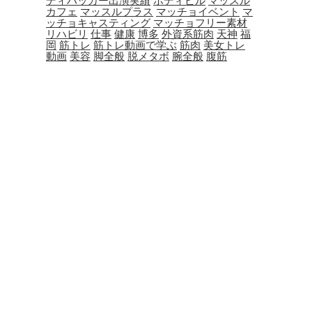
ディハッカー出演実績
ボディビル
マッスル
カフェ
マッスルプラス
マッチョイベント
マ
ッチョキャスティング
マッチョフリー素材
リハビリ
仕事
健康
博多
外資系筋肉
天神
福
岡
筋トレ
筋トレ動画で学ぶ
筋肉
美女トレ
動画
美容
脚全般
脱メタボ
腕全般
腹筋