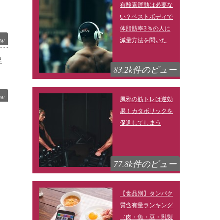
有酸素運動は必要な
い？ベストボディで
体脂肪率3％の人に
ew
減量方法を聞いた
足
83.2k件のビュー
ew
風邪の筋トレは逆効
果！カタボリックを
促進してしまう
77.8k件のビュー
【食品別】タンパク
質含有量ランキング
（肉・魚・豆・乳製