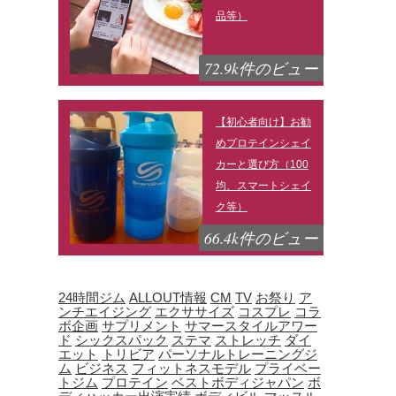
品等）
72.9k件のビュー
【初心者向け】お勧
めプロテインシェイ
カーと選び方（100
均、スマートシェイ
ク等）
66.4k件のビュー
24時間ジム
ALLOUT情報
CM
TV
お祭り
ア
ンチエイジング
エクササイズ
コスプレ
コラ
ボ企画
サプリメント
サマースタイルアワー
ド
シックスパック
ステマ
ストレッチ
ダイ
エット
トリビア
パーソナルトレーニングジ
ム
ビジネス
フィットネスモデル
プライベー
トジム
プロテイン
ベストボディジャパン
ボ