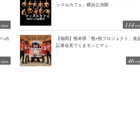
ッスルカフェ」横浜公演開…
114
view
vi
Mへ出
【福岡】熊本県「熊×熱プロジェクト」発
記者会見でくまモンとマッ…
46
view
vi