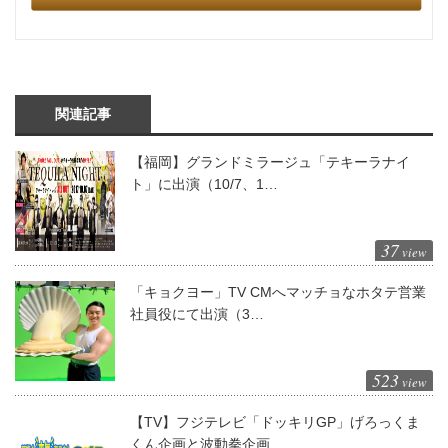
関連記事
【福岡】グランドミラージュ「テキーラナイ
ト」に出演（10/7、1…
37
view
「キョクヨー」TV CMへマッチョなホタテ営業
社員役にて出演（3…
523
view
【TV】フジテレビ「ドッキリGP」げろっくま
くん企画と波動拳企画…