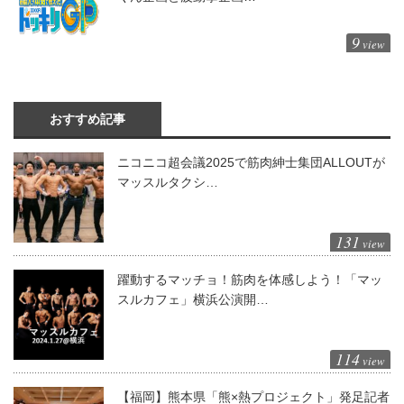
9
view
おすすめ記事
ニコニコ超会議2025で筋肉紳士集団ALLOUTが
マッスルタクシ…
131
view
躍動するマッチョ！筋肉を体感しよう！「マッ
スルカフェ」横浜公演開…
114
view
【福岡】熊本県「熊×熱プロジェクト」発足記者