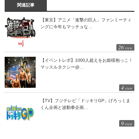
関連記事
【東京】アニメ「進撃の巨人」ファンミーティ
ングに今年もマッチョな…
26
view
【イベントレポ】1000人超えをお姫様抱っこ！
マッスルタクシー@…
4
view
【TV】フジテレビ「ドッキリGP」げろっくま
くん企画と波動拳企画…
9
view