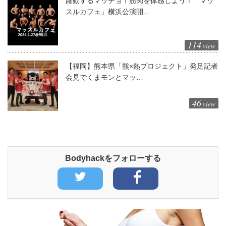
躍動するマッチョ！筋肉を体感しよう！「マッ
スルカフェ」横浜公演開…
114
view
【福岡】熊本県「熊×熱プロジェクト」発足記者
会見でくまモンとマッ…
46
view
Bodyhackをフォローする