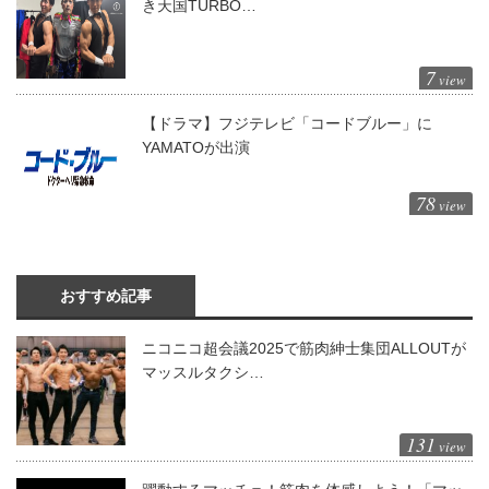
き天国TURBO…
7
view
【ドラマ】フジテレビ「コードブルー」に
YAMATOが出演
78
view
おすすめ記事
ニコニコ超会議2025で筋肉紳士集団ALLOUTが
マッスルタクシ…
131
view