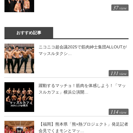
37
view
おすすめ記事
ニコニコ超会議2025で筋肉紳士集団ALLOUTが
マッスルタクシ…
131
view
躍動するマッチョ！筋肉を体感しよう！「マッ
スルカフェ」横浜公演開…
114
view
【福岡】熊本県「熊×熱プロジェクト」発足記者
会見でくまモンとマッ…