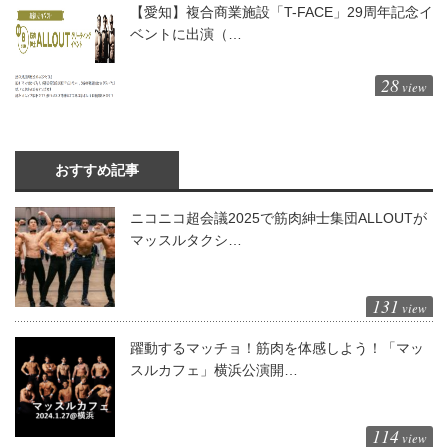
【愛知】複合商業施設「T-FACE」29周年記念イ
ベントに出演（…
28
view
おすすめ記事
ニコニコ超会議2025で筋肉紳士集団ALLOUTが
マッスルタクシ…
131
view
躍動するマッチョ！筋肉を体感しよう！「マッ
スルカフェ」横浜公演開…
114
view