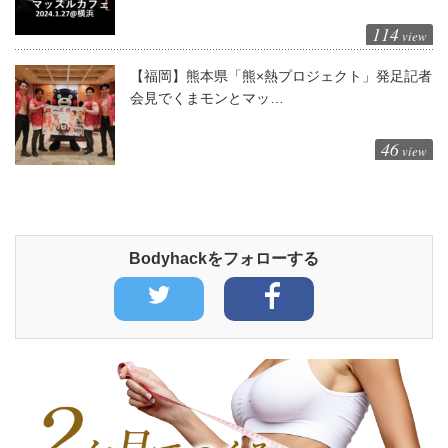
114
view
【福岡】熊本県「熊×熱プロジェクト」発足記者
会見でくまモンとマッ…
46
view
Bodyhackをフォローする