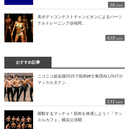
16
view
美ボディコンテストチャンピオンによるパーソ
ナルトレーニング@福岡…
638
view
おすすめ記事
ニコニコ超会議2025で筋肉紳士集団ALLOUTが
マッスルタクシ…
131
view
躍動するマッチョ！筋肉を体感しよう！「マッ
スルカフェ」横浜公演開…