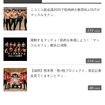
ニコニコ超会議2025で筋肉紳士集団ALLOUTが
マッスルタクシ…
131
view
躍動するマッチョ！筋肉を体感しよう！「マッ
スルカフェ」横浜公演開…
114
view
【福岡】熊本県「熊×熱プロジェクト」発足記者
会見でくまモンとマッ…
46
view