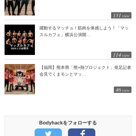
131
view
躍動するマッチョ！筋肉を体感しよう！「マッ
スルカフェ」横浜公演開…
114
view
【福岡】熊本県「熊×熱プロジェクト」発足記者
会見でくまモンとマッ…
46
view
Bodyhackをフォローする