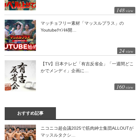
148
view
マッチョフリー素材「マッスルプラス」の
Youtubeﾁｬﾝﾈﾙ開…
24
view
【TV】日本テレビ「有吉反省会」「一週間どこ
かでメンディ」企画に…
160
view
おすすめ記事
ニコニコ超会議2025で筋肉紳士集団ALLOUTが
マッスルタクシ…