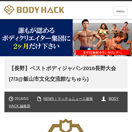
menu
【長野】ベストボディジャパン2016長野大会
(7/3@飯山市文化交流館なちゅら)
2016/5/1
NEWS｜マッチョニュース速報
BODY
HACK 編集部