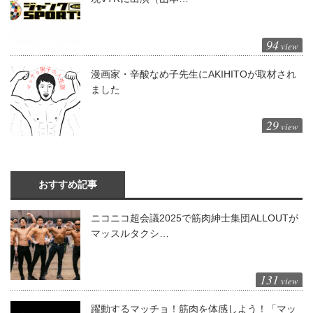
94
view
漫画家・辛酸なめ子先生にAKIHITOが取材され
ました
29
view
おすすめ記事
ニコニコ超会議2025で筋肉紳士集団ALLOUTが
マッスルタクシ…
131
view
躍動するマッチョ！筋肉を体感しよう！「マッ