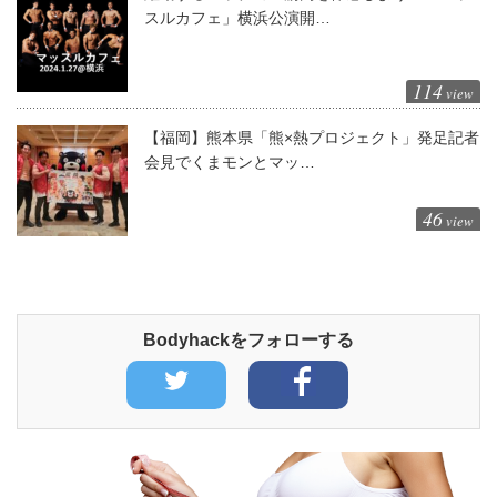
スルカフェ」横浜公演開…
114
view
【福岡】熊本県「熊×熱プロジェクト」発足記者
会見でくまモンとマッ…
46
view
Bodyhackをフォローする