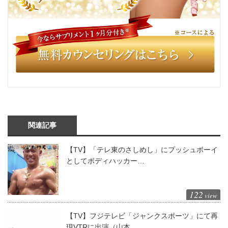
関連記事
【TV】「テレ東のさしめし」にプッシュボーイ
としてボディハッカー…
122
view
【TV】フジテレビ「ジャンクスポーツ」にて再
現VTRに出演（山本…