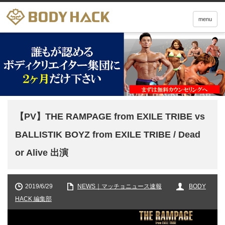
menu
【PV】THE RAMPAGE from EXILE TRIBE vs
BALLISTIK BOYZ from EXILE TRIBE / Dead
or Alive 出演
2019/6/29
NEWS｜マッチョニュース速報
BODY
HACK 編集部