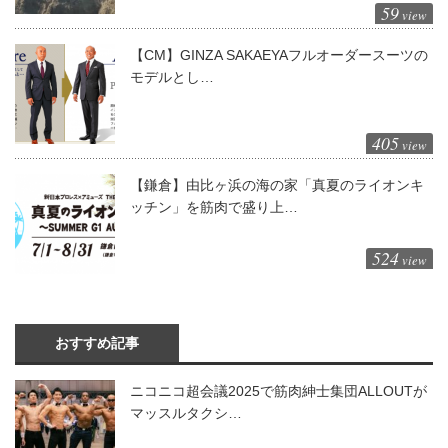
59
view
【CM】GINZA SAKAEYAフルオーダースーツの
モデルとし…
405
view
【鎌倉】由比ヶ浜の海の家「真夏のライオンキ
ッチン」を筋肉で盛り上…
524
view
おすすめ記事
ニコニコ超会議2025で筋肉紳士集団ALLOUTが
マッスルタクシ…