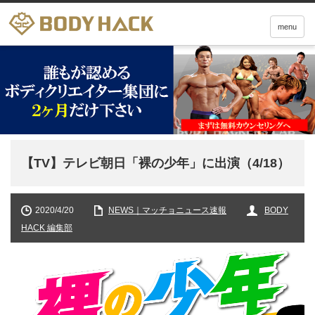
menu
【TV】テレビ朝日「裸の少年」に出演（4/18）
2020/4/20
NEWS｜マッチョニュース速報
BODY
HACK 編集部