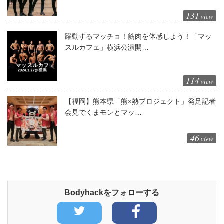
131
view
躍動するマッチョ！筋肉を体感しよう！「マッ
スルカフェ」横浜公演開…
114
view
【福岡】熊本県「熊×熱プロジェクト」発足記者
会見でくまモンとマッ…
46
view
Bodyhackをフォローする