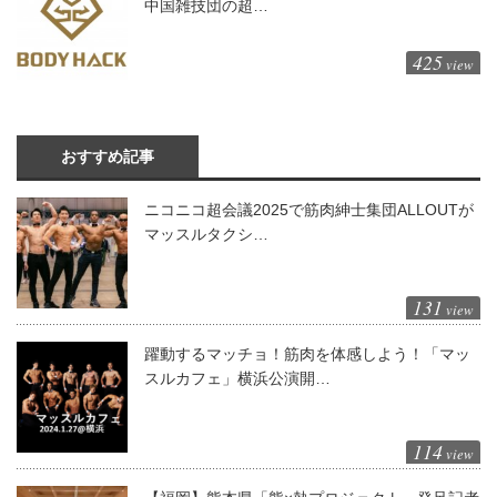
中国雑技団の超…
425
view
おすすめ記事
ニコニコ超会議2025で筋肉紳士集団ALLOUTが
マッスルタクシ…
131
view
躍動するマッチョ！筋肉を体感しよう！「マッ
スルカフェ」横浜公演開…
114
view