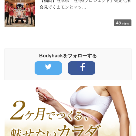
【福岡】熊本県「熊×熱プロジェクト」発足記者
会見でくまモンとマッ…
46
view
Bodyhackをフォローする