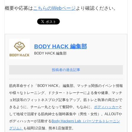
概要や応募は
こちらのWebページ
より確認ください。
BODY HACK 編集部
BODY HACK 編集部
投稿者の過去記事
筋肉革命サイト「BODY HACK」 編集部。マッチョ関係のイベント情報
や様々なトレーニング、ドクター・トレーナーによる食や健康、マッチ
ョ対談等のフィットネスブログ記事をアップ。筋トレと執筆の両立がで
きるように、チーム一丸となって奮闘中。ちなみに、
ボディハッカー
と
して地域で活躍する筋肉紳士を随時募集中（男性・女性）。ALLOUTや
ボディハッカーが活動する
Body Hackers Lab（パーソナルトレーニン
グジム）
も福岡12店舗、熊本1店舗運営。