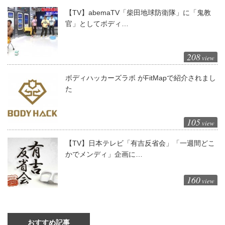
【TV】abemaTV「柴田地球防衛隊」に「鬼教
官」としてボディ…
208
view
ボディハッカーズラボ がFitMapで紹介されまし
た
105
view
【TV】日本テレビ「有吉反省会」「一週間どこ
かでメンディ」企画に…
160
view
おすすめ記事