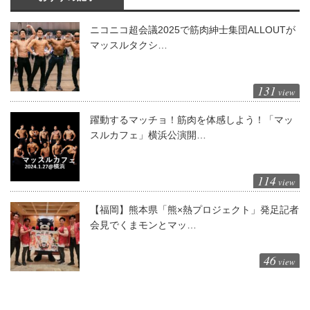
ニコニコ超会議2025で筋肉紳士集団ALLOUTが
マッスルタクシ…
131
view
躍動するマッチョ！筋肉を体感しよう！「マッ
スルカフェ」横浜公演開…
114
view
【福岡】熊本県「熊×熱プロジェクト」発足記者
会見でくまモンとマッ…
46
view