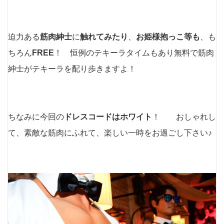
迫力ある
筋肉紳士
に
触れてみたり
、
お姫様抱っこ等も
、も
ちろん
FREE
！ 恒例のテキーラタイムもあり無料で筋肉
紳士がテキーラを配り歩きますよ！
ちなみに今回の
ドレスコードはホワイト
！ おしゃれし
て、素敵な筋肉にふれて、楽しい一時をお過ごし下さい♪