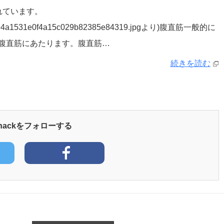
れています。
2/72/3394a1531e0f4a15c029b82385e84319.jpgより)腹直筋一般的に
腹直筋にあたります。腹直筋…
続きを読む
yhackをフォローする