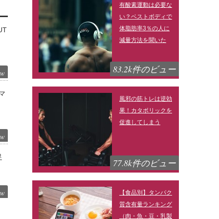
有酸素運動は必要な
い？ベストボディで
体脂肪率3％の人に
UT
減量方法を聞いた
83.2k件のビュー
ew
マ
風邪の筋トレは逆効
果！カタボリックを
促進してしまう
ew
足
77.8k件のビュー
ew
【食品別】タンパク
質含有量ランキング
（肉・魚・豆・乳製