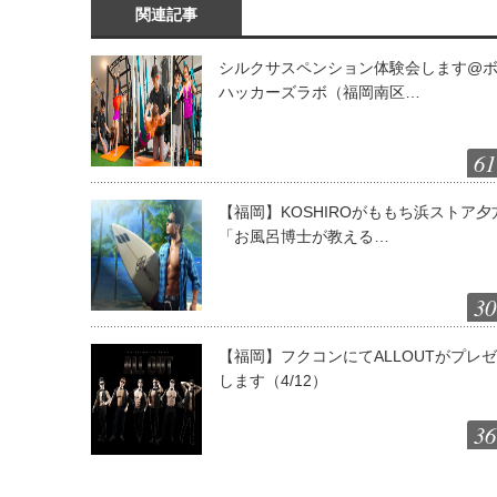
関連記事
シルクサスペンション体験会します@
ハッカーズラボ（福岡南区…
61
【福岡】KOSHIROがももち浜ストア夕
「お風呂博士が教える…
30
【福岡】フクコンにてALLOUTがプレ
します（4/12）
36