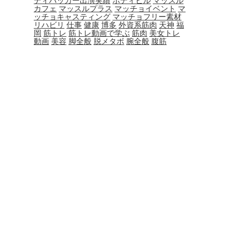
ディハッカー出演実績
ボディビル
マッスル
カフェ
マッスルプラス
マッチョイベント
マ
ッチョキャスティング
マッチョフリー素材
リハビリ
仕事
健康
博多
外資系筋肉
天神
福
岡
筋トレ
筋トレ動画で学ぶ
筋肉
美女トレ
動画
美容
脚全般
脱メタボ
腕全般
腹筋