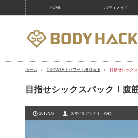
HOME
ボディメイク
ホーム
GROWTH｜パワー・機能向上
目指せシックス
目指せシックスパック！腹
2015/1/6
スマイルアカデミーWeb