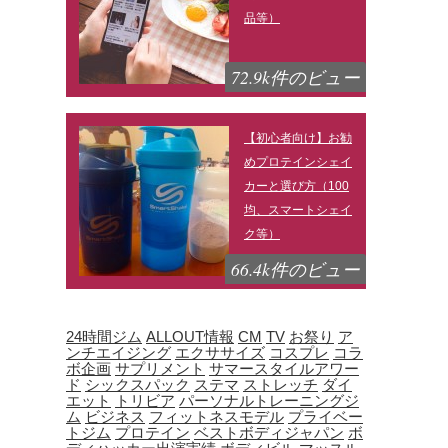
品等）
72.9k件のビュー
【初心者向け】お勧
めプロテインシェイ
カーと選び方（100
均、スマートシェイ
ク等）
66.4k件のビュー
24時間ジム
ALLOUT情報
CM
TV
お祭り
ア
ンチエイジング
エクササイズ
コスプレ
コラ
ボ企画
サプリメント
サマースタイルアワー
ド
シックスパック
ステマ
ストレッチ
ダイ
エット
トリビア
パーソナルトレーニングジ
ム
ビジネス
フィットネスモデル
プライベー
トジム
プロテイン
ベストボディジャパン
ボ