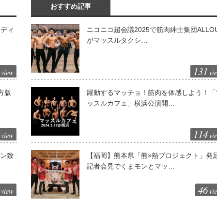
おすすめ記事
ボディ
ニコニコ超会議2025で筋肉紳士集団ALLO
がマッスルタクシ…
131
view
vi
方版
躍動するマッチョ！筋肉を体感しよう！「
ッスルカフェ」横浜公演開…
114
view
vi
ゼン致
【福岡】熊本県「熊×熱プロジェクト」発
記者会見でくまモンとマッ…
46
view
vi