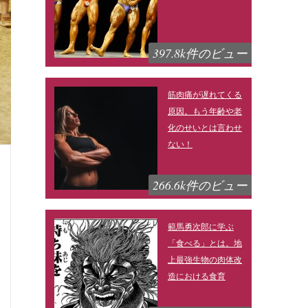
397.8k件のビュー
筋肉痛が遅れてくる
原因。もう年齢や老
化のせいとは言わせ
ない！
266.6k件のビュー
範馬勇次郎に学ぶ
「食べる」とは。地
上最強生物の肉体改
造における食育