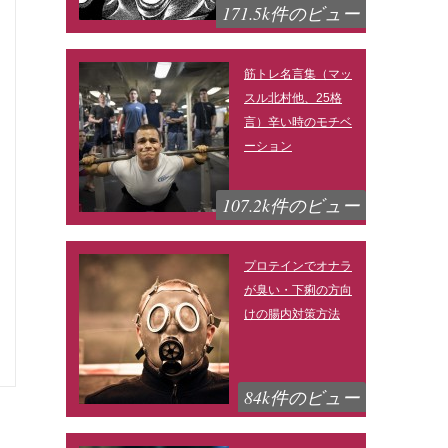
171.5k件のビュー
筋トレ名言集（マッ
スル北村他、25格
言）辛い時のモチベ
ーション
107.2k件のビュー
プロテインでオナラ
が臭い・下痢の方向
けの腸内対策方法
84k件のビュー