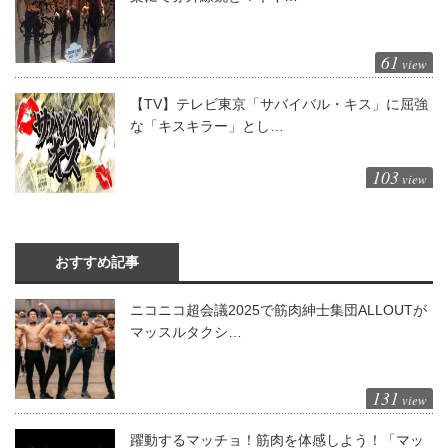
61
view
【TV】テレビ東京「サバイバル・キス」に屈強
な「キスキラー」とし…
103
view
おすすめ記事
ニコニコ超会議2025で筋肉紳士集団ALLOUTが
マッスルタクシ…
131
view
躍動するマッチョ！筋肉を体感しよう！「マッ