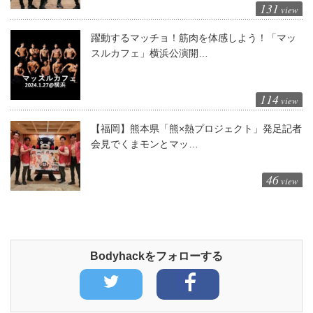
131
view
躍動するマッチョ！筋肉を体感しよう！「マッ
スルカフェ」横浜公演開…
114
view
【福岡】熊本県「熊×熱プロジェクト」発足記者
会見でくまモンとマッ…
46
view
Bodyhackをフォローする