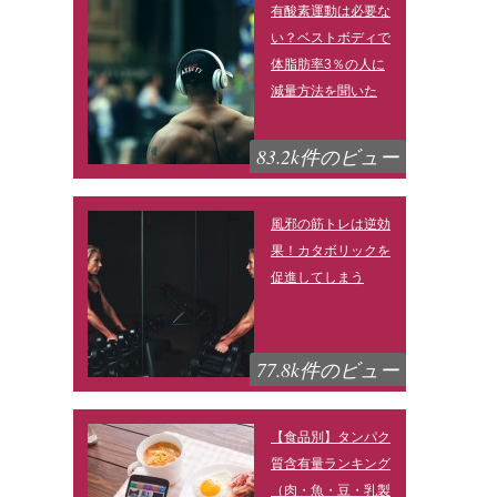
有酸素運動は必要な
い？ベストボディで
体脂肪率3％の人に
減量方法を聞いた
83.2k件のビュー
風邪の筋トレは逆効
果！カタボリックを
促進してしまう
77.8k件のビュー
【食品別】タンパク
質含有量ランキング
（肉・魚・豆・乳製