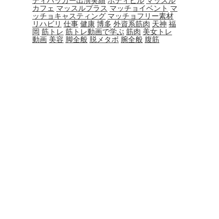
ディハッカー出演実績
ボディビル
マッスル
カフェ
マッスルプラス
マッチョイベント
マ
ッチョキャスティング
マッチョフリー素材
リハビリ
仕事
健康
博多
外資系筋肉
天神
福
岡
筋トレ
筋トレ動画で学ぶ
筋肉
美女トレ
動画
美容
脚全般
脱メタボ
腕全般
腹筋