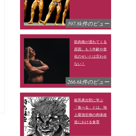
397.8k件のビュー
筋肉痛が遅れてくる
原因。もう年齢や老
化のせいとは言わせ
ない！
266.6k件のビュー
範馬勇次郎に学ぶ
「食べる」とは。地
上最強生物の肉体改
造における食育