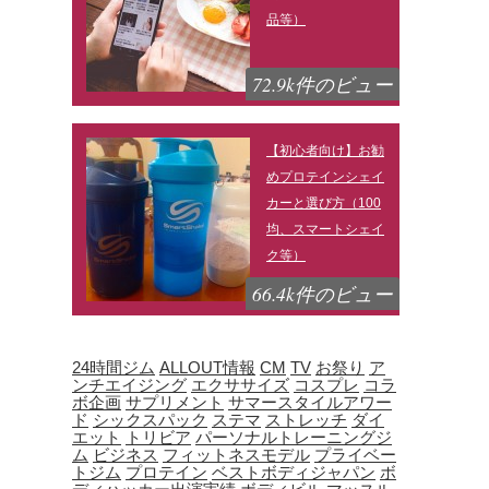
品等）
72.9k件のビュー
【初心者向け】お勧
めプロテインシェイ
カーと選び方（100
均、スマートシェイ
ク等）
66.4k件のビュー
24時間ジム
ALLOUT情報
CM
TV
お祭り
ア
ンチエイジング
エクササイズ
コスプレ
コラ
ボ企画
サプリメント
サマースタイルアワー
ド
シックスパック
ステマ
ストレッチ
ダイ
エット
トリビア
パーソナルトレーニングジ
ム
ビジネス
フィットネスモデル
プライベー
トジム
プロテイン
ベストボディジャパン
ボ