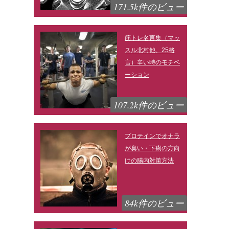
171.5k件のビュー
筋トレ名言集（マッ
スル北村他、25格
言）辛い時のモチベ
ーション
107.2k件のビュー
プロテインでオナラ
が臭い・下痢の方向
けの腸内対策方法
84k件のビュー